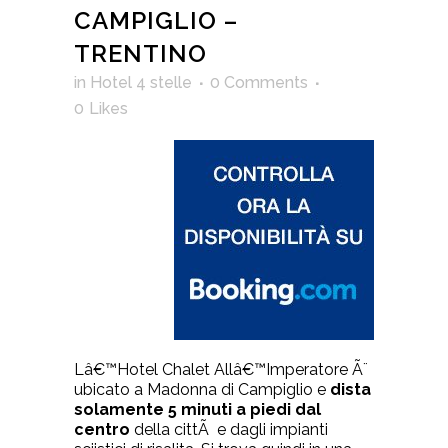
CAMPIGLIO –
TRENTINO
in
Hotel 4 stelle
0 Comments
0
Likes
Lâ€™Hotel Chalet Allâ€™Imperatore Ã¨
ubicato a Madonna di Campiglio e
dista
solamente 5 minuti a piedi dal
centro
della cittÃ e dagli impianti