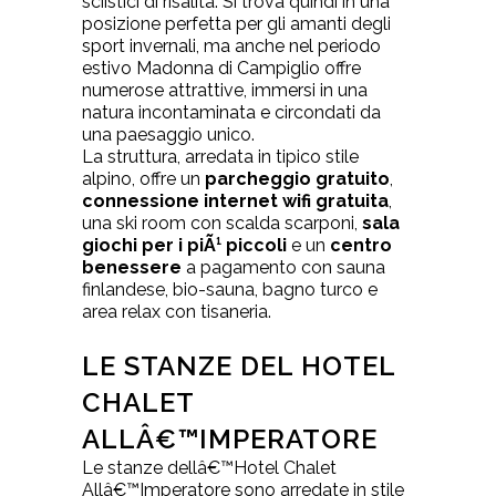
sciistici di risalita. Si trova quindi in una
posizione perfetta per gli amanti degli
sport invernali, ma anche nel periodo
estivo Madonna di Campiglio offre
numerose attrattive, immersi in una
natura incontaminata e circondati da
una paesaggio unico.
La struttura, arredata in tipico stile
alpino, offre un
parcheggio gratuito
,
connessione internet wifi gratuita
,
una ski room con scalda scarponi,
sala
giochi per i piÃ¹ piccoli
e un
centro
benessere
a pagamento con sauna
finlandese, bio-sauna, bagno turco e
area relax con tisaneria.
LE STANZE DEL HOTEL
CHALET
ALLÂ€™IMPERATORE
Le stanze dellâ€™Hotel Chalet
Allâ€™Imperatore sono arredate in stile