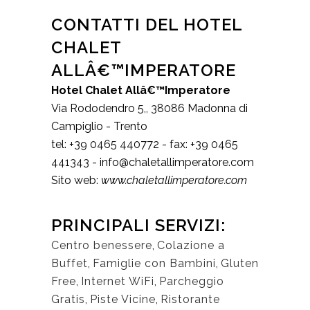
CONTATTI DEL HOTEL
CHALET
ALLÂ€™IMPERATORE
Hotel Chalet Allâ€™Imperatore
Via Rododendro 5,
,
38086
Madonna di
Campiglio
-
Trento
tel:
+39 0465 440772
- fax:
+39 0465
441343
-
info@chaletallimperatore.com
Sito web:
www.chaletallimperatore.com
PRINCIPALI SERVIZI:
Centro benessere
,
Colazione a
Buffet
,
Famiglie con Bambini
,
Gluten
Free
,
Internet WiFi
,
Parcheggio
Gratis
,
Piste Vicine
,
Ristorante