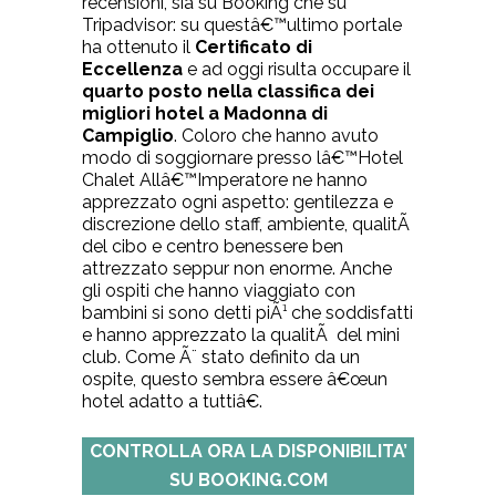
recensioni, sia su Booking che su
Tripadvisor
: su questâ€™ultimo portale
ha ottenuto il
Certificato di
Eccellenza
e ad oggi risulta occupare il
quarto posto nella classifica dei
migliori hotel a Madonna di
Campiglio
. Coloro che hanno avuto
modo di soggiornare presso lâ€™Hotel
Chalet Allâ€™Imperatore ne hanno
apprezzato ogni aspetto: gentilezza e
discrezione dello staff, ambiente, qualitÃ
del cibo e centro benessere ben
attrezzato seppur non enorme. Anche
gli ospiti che hanno viaggiato con
bambini si sono detti piÃ¹ che soddisfatti
e hanno apprezzato la qualitÃ del mini
club. Come Ã¨ stato definito da un
ospite, questo sembra essere â€œun
hotel adatto a tuttiâ€.
CONTROLLA ORA LA DISPONIBILITA’
SU BOOKING.COM