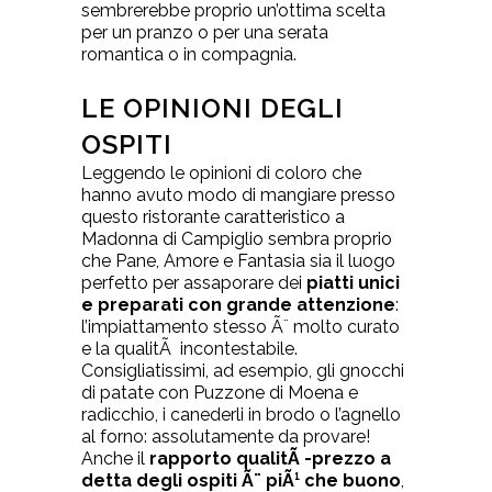
sembrerebbe proprio un’ottima scelta
per un pranzo o per una serata
romantica o in compagnia.
LE OPINIONI DEGLI
OSPITI
Leggendo le opinioni di coloro che
hanno avuto modo di mangiare presso
questo ristorante caratteristico a
Madonna di Campiglio sembra proprio
che Pane, Amore e Fantasia sia il luogo
perfetto per assaporare dei
piatti unici
e preparati con grande attenzione
:
l’impiattamento stesso Ã¨ molto curato
e la qualitÃ incontestabile.
Consigliatissimi, ad esempio, gli gnocchi
di patate con Puzzone di Moena e
radicchio, i canederli in brodo o l’agnello
al forno: assolutamente da provare!
Anche il
rapporto qualitÃ -prezzo a
detta degli ospiti Ã¨ piÃ¹ che buono
,