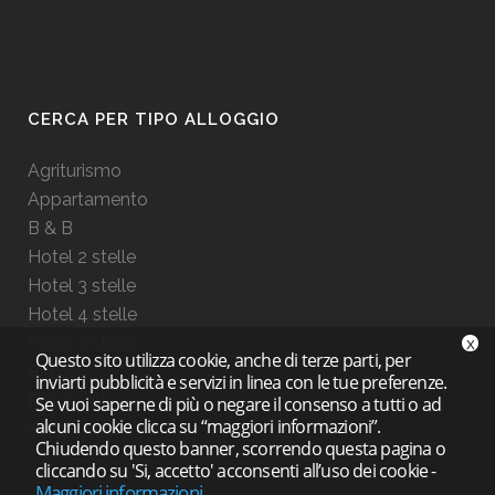
CERCA PER TIPO ALLOGGIO
Agriturismo
Appartamento
B & B
Hotel 2 stelle
Hotel 3 stelle
Hotel 4 stelle
x
Hotel 5 stelle
Questo sito utilizza cookie, anche di terze parti, per
Rifugio
inviarti pubblicità e servizi in linea con le tue preferenze.
Ristoranti
Se vuoi saperne di più o negare il consenso a tutti o ad
alcuni cookie clicca su “maggiori informazioni”.
Senza categoria
Chiudendo questo banner, scorrendo questa pagina o
cliccando su 'Si, accetto' acconsenti all’uso dei cookie
-
Maggiori informazioni