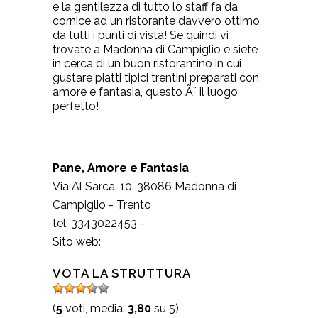
e la gentilezza di tutto lo staff fa da
cornice ad un ristorante davvero ottimo,
da tutti i punti di vista! Se quindi vi
trovate a Madonna di Campiglio e siete
in cerca di un buon ristorantino in cui
gustare piatti tipici trentini preparati con
amore e fantasia, questo Ã¨ il luogo
perfetto!
Pane, Amore e Fantasia
Via Al Sarca, 10
,
38086
Madonna di
Campiglio
-
Trento
tel:
3343022453
-
Sito web:
VOTA LA STRUTTURA
(
5
voti, media:
3,80
su 5)