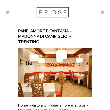
PANE, AMORE E FANTASIA –
MADONNA DI CAMPIGLIO –
TRENTINO
Home
»
Ristoranti
»
Pane, amore e fantasia –