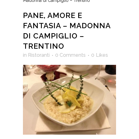
Madonna di Campiglio – Trentino
PANE, AMORE E
FANTASIA – MADONNA
DI CAMPIGLIO –
TRENTINO
in
Ristoranti
0 Comments
0
Likes