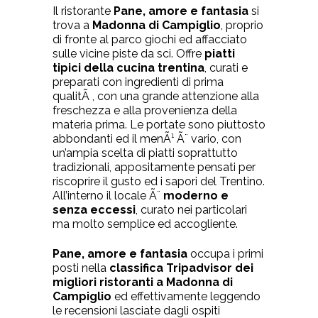
Il ristorante
Pane, amore e fantasia
si
trova a
Madonna di Campiglio
, proprio
di fronte al parco giochi ed affacciato
sulle vicine piste da sci. Offre
piatti
tipici della cucina trentina
, curati e
preparati con ingredienti di prima
qualitÃ , con una grande attenzione alla
freschezza e alla provenienza della
materia prima. Le portate sono piuttosto
abbondanti ed il menÃ¹ Ã¨ vario, con
un’ampia scelta di piatti soprattutto
tradizionali, appositamente pensati per
riscoprire il gusto ed i sapori del Trentino.
All’interno il locale Ã¨
moderno e
senza eccessi
, curato nei particolari
ma molto semplice ed accogliente.
Pane, amore e fantasia
occupa i primi
posti nella
classifica Tripadvisor dei
migliori ristoranti a Madonna di
Campiglio
ed effettivamente leggendo
le recensioni lasciate dagli ospiti